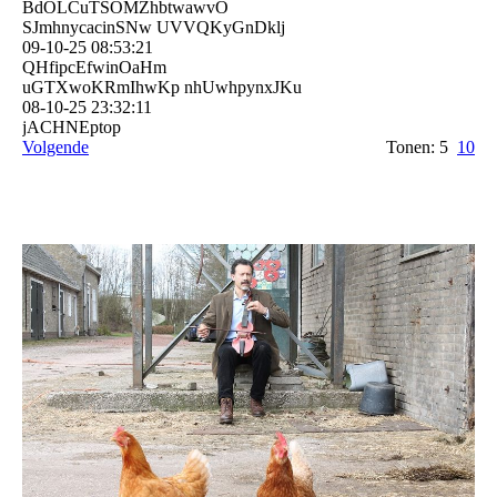
BdOLCuTSOMZhbtwawvO
SJmhnycacinSNw UVVQKyGnDklj
09-10-25
08:53:21
QHfipcEfwinOaHm
uGTXwoKRmIhwKp nhUwhpynxJKu
08-10-25
23:32:11
jACHNEptop
Volgende
Tonen: 5
10