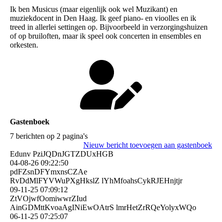
Ik ben Musicus (maar eigenlijk ook wel Muzikant) en
muziekdocent in Den Haag. Ik geef piano- en vioolles en ik
treed in allerlei settingen op. Bijvoorbeeld in verzorgingshuizen
of op bruiloften, maar ik speel ook concerten in ensembles en
orkesten.
Gastenboek
7 berichten op 2 pagina's
Nieuw bericht toevoegen aan gastenboek
Edunv PziJQDnJGTZDUxHGB
04-08-26
09:22:50
pdFZsnDFYmxnsCZAe
RvDdMlFYVWuPXgHkslZ lYhMfoahsCykRJEHnjtjr
09-11-25
07:09:12
ZtVOjwfOomiwwrZIud
AinGDMttKvoaAgINiEwOAtrS lmrHetZrRQeYolyxWQo
06-11-25
07:25:07