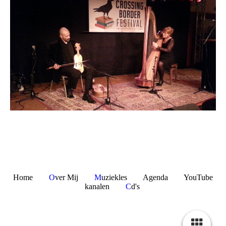
Home
O
ver Mij
M
uziekles Agenda YouTube
kanalen
C
d's